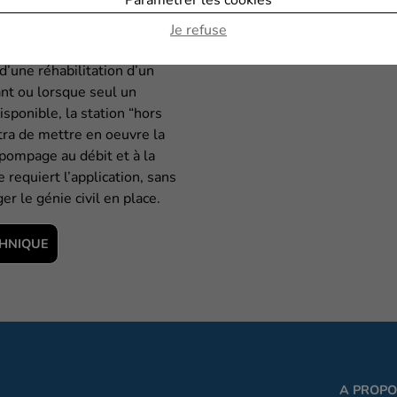
 de relevage hors
Je refuse
d’une réhabilitation d’un
ant ou lorsque seul un
isponible, la station “hors
tra de mettre en oeuvre la
 pompage au débit et à la
 requiert l’application, sans
er le génie civil en place.
CHNIQUE
A PROP