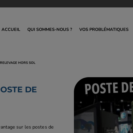
ACCUEIL
QUI SOMMES-NOUS ?
VOS PROBLÉMATIQUES
-AMORÇANTES
STATIONS DE RELEVAGE
POMPES DILAC
 RELEVAGE HORS SOL
ge monobloc
En ligne
Horizontale
Hors sol
Submersible
POSTE DE
Turbo
Verticale
Individuelle
Agitateur Hydra
vantage sur les postes de