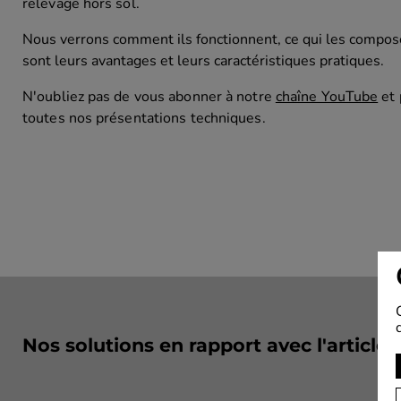
POMPES VOLUM
relevage hors sol.
Pompe vis exce
Nous verrons comment ils fonctionnent, ce qui les compose 
Engrenages
sont leurs avantages et leurs caractéristiques pratiques.
Pompe membra
N'oubliez pas de vous abonner à notre
chaîne YouTube
et
Pièces détaché
toutes nos présentations techniques.
Nos solutions en rapport avec l'article