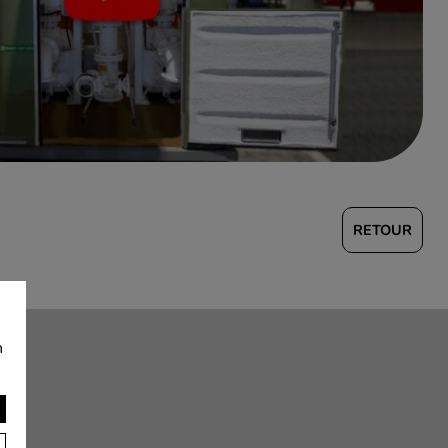
NTAIRES
fert alimentaire
chaudes
RETOUR
n