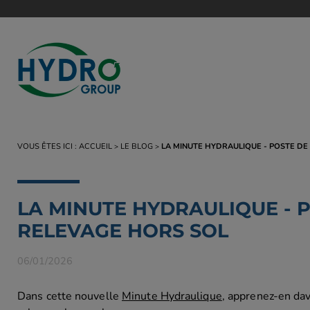
POMPES AUTO
VOUS ÊTES ICI :
ACCUEIL
LE BLOG
LA MINUTE HYDRAULIQUE - POSTE DE
Groupes pompa
Pompes S-Line
LA MINUTE HYDRAULIQUE - 
Pompe Super T
RELEVAGE HORS SOL
Pompe Super U
Pompe Ultra V
06/01/2026
Pompe PAH
Dans cette nouvelle
Minute Hydraulique
, apprenez-en da