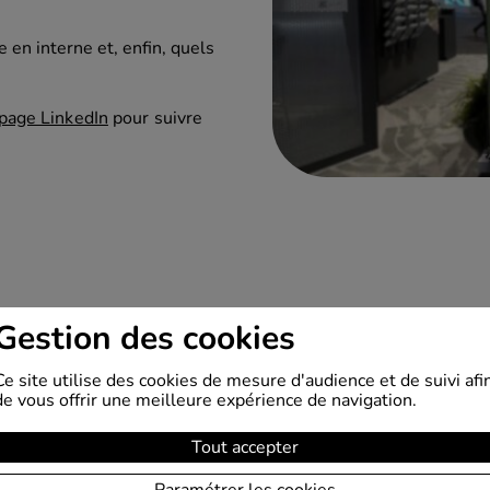
ÉTRIQUES
BROYEURS DIABLO
POMPES ALIME
ntrée
En ligne
Pompes de trans
en interne et, enfin, quels
En canal
Pompes huiles 
ne
Panier broyeur
page LinkedIn
pour suivre
es
Screening Washer
Gestion des cookies
Ce site utilise des cookies de mesure d'audience et de suivi afi
de vous offrir une meilleure expérience de navigation.
Tout accepter
Paramétrer les cookies