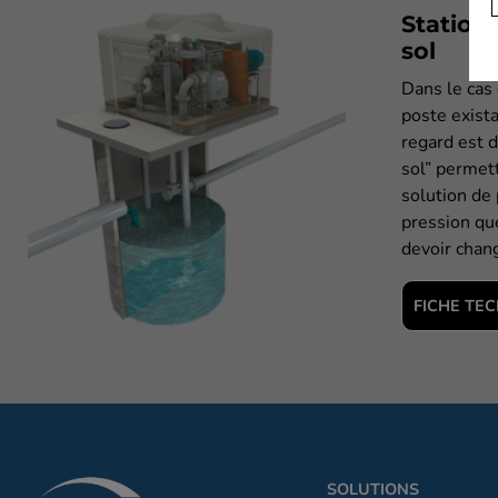
Station
sol
Dans le cas 
poste exist
regard est d
sol” permet
solution de
pression que
devoir chang
FICHE TE
SOLUTIONS