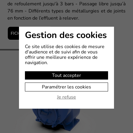
de refoulement jusqu'à 3 bars - Passage libre jusqu’à
76 mm - Différents types de métallurgies et de joints
en fonction de l’effluent à relever.
Gestion des cookies
FICHE TECHNIQUE
Ce site utilise des cookies de mesure
d'audience et de suivi afin de vous
offrir une meilleure expérience de
navigation.
Tout accepter
Paramétrer les cookies
Je refuse