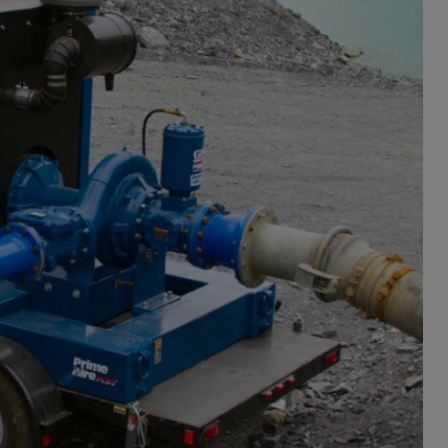
NTAIRES
fert alimentaire
chaudes