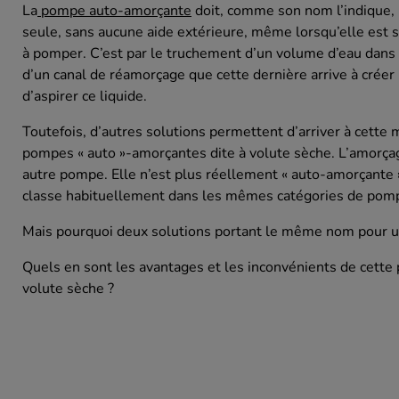
POMPES VOLUM
La
pompe auto-amorçante
doit, comme son nom l’indique, 
Pompe vis exce
seule, sans aucune aide extérieure, même lorsqu’elle est 
Engrenages
à pomper. C’est par le truchement d’un volume d’eau dans 
d’un canal de réamorçage que cette dernière arrive à crée
Pompe membra
d’aspirer ce liquide.
Pièces détaché
Toutefois, d’autres solutions permettent d’arriver à cette m
pompes « auto »-amorçantes dite à volute sèche. L’amorçage
autre pompe. Elle n’est plus réellement « auto-amorçante
classe habituellement dans les mêmes catégories de pomp
Mais pourquoi deux solutions portant le même nom pour u
Quels en sont les avantages et les inconvénients de cett
volute sèche ?