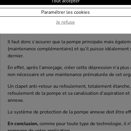
Tout accepter
L’inconvénient majeur est que vous avez besoin de deux pom
Paramétrer les cookies
la pompe centrifuge et la pompe volumétrique à membrane,
Je refuse
en premier plan sur la canalisation d'aspiration et le clapet
circuit au refoulement.
Il faut donc s’assurer que la pompe principale mais égale
(maintenance complémentaire) et qu’il puisse idéalement s
dernier.
En effet, après l’amorçage, créer cette dépression n’a pl
non nécessaire et une maintenance prématurée de cet org
Un clapet anti-retour au refoulement, totalement étanche,
refoulement de la pompe et sa canalisation d’aspiration et
annexe.
Le système de protection de la pompe annexe doit être eff
En conclusion,
comme pour toute type de technologie, il n’
pompage de votre application.