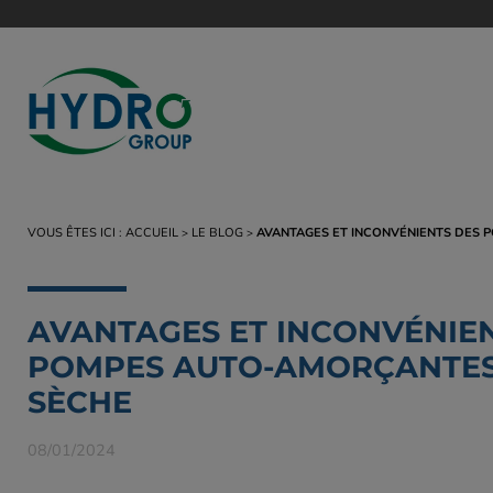
POMPES AUTO
VOUS ÊTES ICI :
ACCUEIL
LE BLOG
AVANTAGES ET INCONVÉNIENTS DES
Groupes pompa
Pompes S-Line
AVANTAGES ET INCONVÉNIE
Pompe Super T
POMPES AUTO-AMORÇANTES
Pompe Super U
Pompe Ultra V
SÈCHE
Pompe PAH
08/01/2024