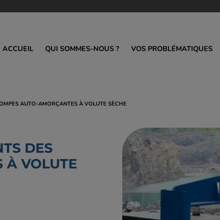
ACCUEIL
QUI SOMMES-NOUS ?
VOS PROBLÉMATIQUES
-AMORÇANTES
STATIONS DE RELEVAGE
POMPES DILAC
 POMPES AUTO-AMORÇANTES À VOLUTE SÈCHE
ge monobloc
En ligne
Horizontale
Hors sol
Submersible
NTS DES
Turbo
Verticale
 À VOLUTE
Individuelle
Agitateur Hydra