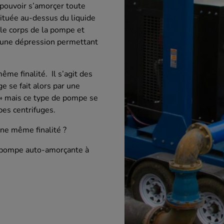
ÉTRIQUES
BROYEURS DIABLO
POMPES ALIME
pouvoir s’amorçer toute
ntrée
En ligne
Pompes de trans
située au-dessus du liquide
En canal
Pompes huiles 
le corps de la pompe et
r une dépression permettant
ne
Panier broyeur
es
Screening Washer
ême finalité. Il s’agit des
 se fait alors par une
 » mais ce type de pompe se
es centrifuges.
ne même finalité ?
e pompe auto-amorçante à