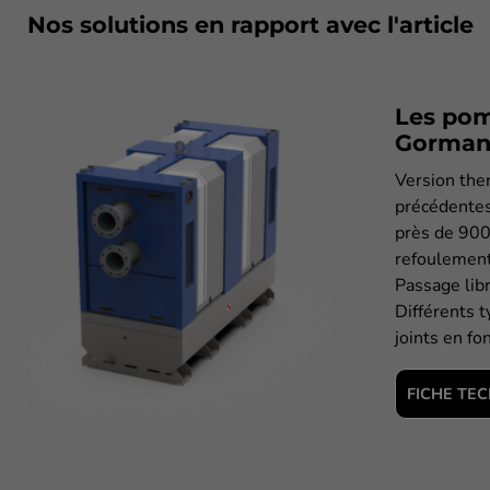
Nos solutions en rapport avec l'article
Les pom
Gorman
Version th
précédentes
près de 900
refoulement 
Passage lib
Différents 
joints en fo
FICHE TE